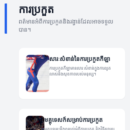
ការប្រកួត
ពត៌មានអំពីការប្រកួតនិងរង្វាន់ដែលអាចទទួល
បាន។
សារៈសំខាន់នៃការប្រកួតកីឡា
ការប្រកួតកីឡាមានសារៈសំខាន់ក្នុងការលូត
លាស់និងសុខភាពរបស់មនុស្ស។
មគ្គុទេសក៍សម្រាប់ការប្រកួត
អត្ថបទនេះនឹងពន្យល់អំពីការប្រកួត និងវិធីសាស្ត្រ