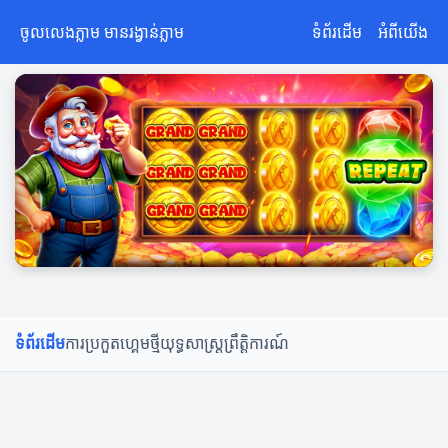
ចូលលេងភ្លាម មានរង្វាន់ភ្លាម
ទំព័រដើម
អំពីយើង
ទំព័រដើម
ការប្រកួត
ហ្គេមថ្មី
យុទ្ធសាស្ត្រ
ព្រឹត្តិការណ៍