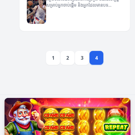
សម្រាប់អ្នកចាប់ផ្តើម និងអ្នកដែលមានបទ
ពិសោធន៍។
1
2
3
4