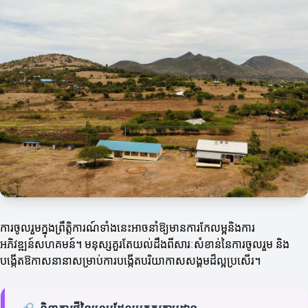
ការចូលរួមក្នុងព្រឹត្តិការណ៍ទាំងនេះអាចនាំឱ្យមានការកែលម្អនិងការ
អភិវឌ្ឍន៍សហគមន៍។ មនុស្សគួរតែយល់ដឹងពីសារៈសំខាន់នៃការចូលរួម និង
បង្កើតឱកាសនានាសម្រាប់ការបង្កើតបរិយាកាសសង្គមដ៏ល្អប្រសើរ។