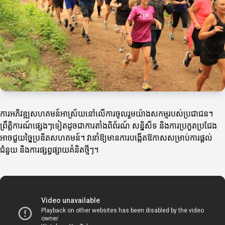
ការអភិវឌ្ឍសហគមន៍អាស្រ័យនៅលើការចូលរួមយ៉ាងសកម្មរបស់ប្រជាជន។
ព្រឹត្តិការណ៍ផ្សេងៗទៀតដូចជាការតាំងពិព័រណ៍ សន្និសីទ និងការប្រកួតប្រជែង
អាចជួយច្នៃប្រឌិតសហគមន៍។ វានាំឱ្យមានការបង្កើតឱកាសសម្រាប់ការផ្តល់
ជំនួយ និងការផ្សព្វផ្សាយគំនិតថ្មីៗ។