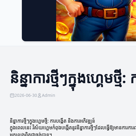
និន្នាការថ្មីៗក្នុងហ្គេមថ្ម
2026-06-30
Admin
និន្នាការថ្មីៗក្នុងហ្គេមថ្មី: ការបង្កើត និងការអភិវឌ្ឍន៍
ក្នុងពេលនេះ វិស័យហ្គេមកំពុងបង្កើតនូវនិន្នាការថ្មីៗដែលធ្វើឱ្យមានការក
អ្នកលេងពិតជាចង់បាន។