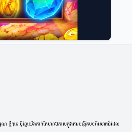
នូវលក្ខណៈថ្មីៗទេ ប៉ុន្តែយើងកាន់តែមានឱកាសក្នុងការបង្កើតបទពិសោធន៍ដែល