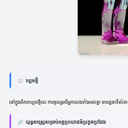
📰
ហ្គេមថ្មី
នៅក្នុងពិភពហ្គេមថ្មីនេះ ការចូលរួមពីអ្នកលេងទាំងអស់គ្នា មានតួនាទីសំ
🔗
យុទ្ធសាស្ត្រសម្រាប់អត្ថប្រយោជន៍ប្រកួតប្រជែង