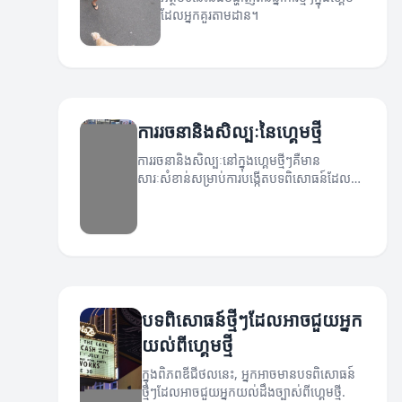
ដែលអ្នកគួរតាមដាន។
ការរចនានិងសិល្បៈនៃហ្គេមថ្មី
ការរចនានិងសិល្បៈនៅក្នុងហ្គេមថ្មីៗគឺមាន
សារៈសំខាន់សម្រាប់ការបង្កើតបទពិសោធន៍ដែល
មានអត្ថន័យ។
បទពិសោធន៍ថ្មីៗដែលអាចជួយអ្នក
យល់ពីហ្គេមថ្មី
ក្នុងពិភពឌីជីថលនេះ, អ្នកអាចមានបទពិសោធន៍
ថ្មីៗដែលអាចជួយអ្នកយល់ដឹងច្បាស់ពីហ្គេមថ្មី.