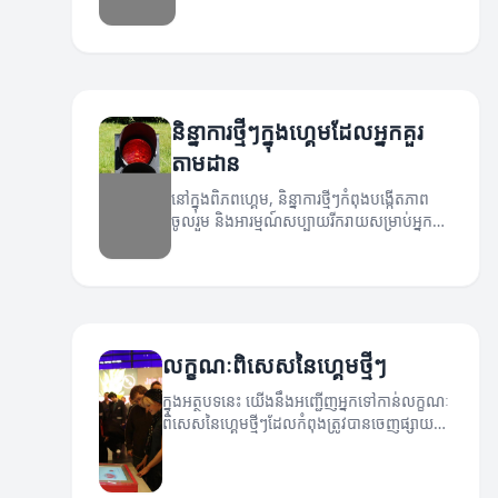
និន្នាការថ្មីៗក្នុងហ្គេមដែលអ្នកគួរ
តាមដាន
នៅក្នុងពិភពហ្គេម, និន្នាការថ្មីៗកំពុងបង្កើតភាព
ចូលរួម និងអារម្មណ៍សប្បាយរីករាយសម្រាប់អ្នក
លេង។
លក្ខណៈពិសេសនៃហ្គេមថ្មីៗ
ក្នុងអត្ថបទនេះ យើងនឹងអញ្ជើញអ្នកទៅកាន់លក្ខណៈ
ពិសេសនៃហ្គេមថ្មីៗដែលកំពុងត្រូវបានចេញផ្សាយនៅ
ក្នុងផ្សារហ្គេម។