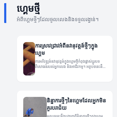
ហ្គេមថ្មី
អំពីហ្គេមថ្មីៗដែលចូលលេងនិងទទួលរង្វាន់។
ការស្រាវជ្រាវអំពីនវានុវត្តន៍ថ្មីៗក្នុង
ហ្គេម
ការអភិវឌ្ឍន៍នវានុវត្តន៍ក្នុងហ្គេមថ្មីកំពុងផ្លាស់ប្តូរបទ
ពិសោធន៍របស់អ្នកលេង និងអាជីវកម្ម។ អត្ថបទនេះនឹង
ពិភាក្សាពីការកែលម្អនិងការបង្កើតថ្មីៗក្នុងវិស័យហ្គេម។
និន្នាការថ្មីៗនៃហ្គេមដែលអ្នកមិន
គួរបរាជ័យ
អត្ថបទនេះនឹងបង្ហាញពីនិន្នាការថ្មីៗក្នុងហ្គេម