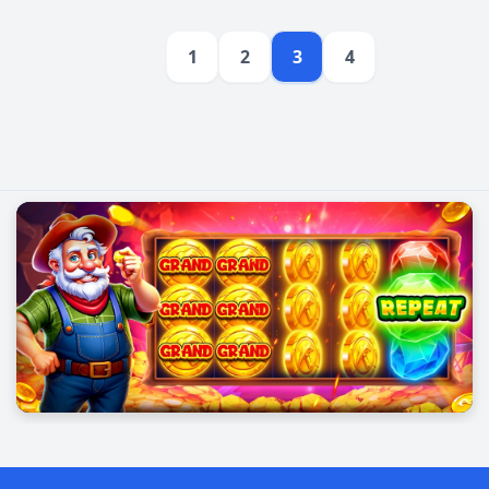
1
2
3
4