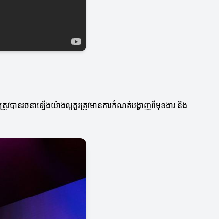
ែលត្រូវបានរចនាឡើងយ៉ាងល្អគួរត្រូវមានការកំណត់បង្ហាញពីមុខងារ និង