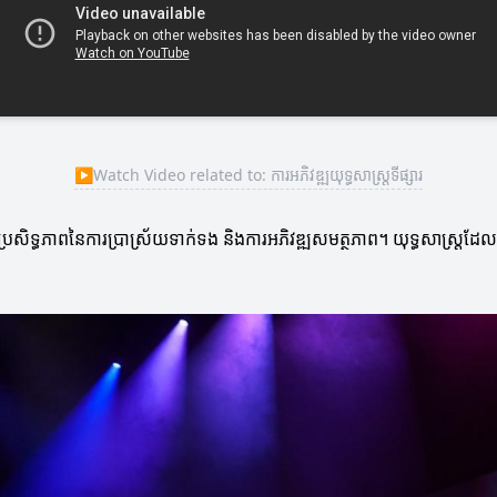
▶
Watch Video related to: ការអភិវឌ្ឍយុទ្ធសាស្ត្រទីផ្សារ
ការប្រសិទ្ធភាពនៃការប្រាស្រ័យទាក់ទង និងការអភិវឌ្ឍសមត្ថភាព។ យុទ្ធសាស្ត្រដ