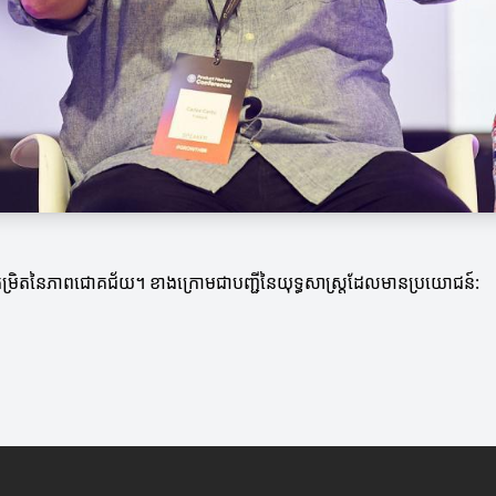
នកម្រិតនៃភាពជោគជ័យ។ ខាងក្រោមជាបញ្ជីនៃយុទ្ធសាស្ត្រដែលមានប្រយោជន៍: