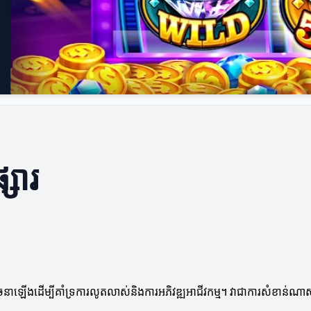
្សារ
រូវបានរចនាឡើងដើម្បីគាំទ្រការលូតលាស់និងការអភិវឌ្ឍអាជីវកម្ម។ វាជាការសំខាន់ណ