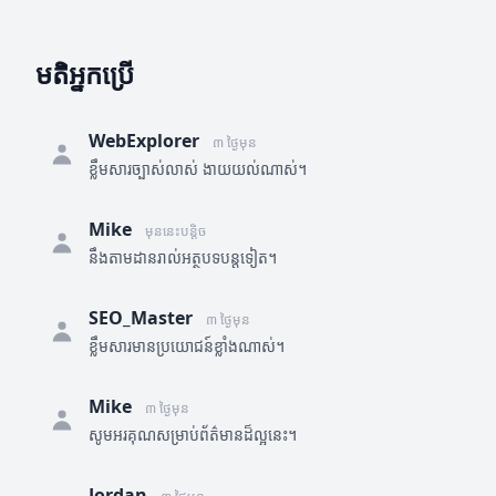
មតិអ្នកប្រើ
WebExplorer
៣ ថ្ងៃមុន
ខ្លឹមសារច្បាស់លាស់ ងាយយល់ណាស់។
Mike
មុននេះបន្តិច
នឹងតាមដានរាល់អត្ថបទបន្តទៀត។
SEO_Master
៣ ថ្ងៃមុន
ខ្លឹមសារមានប្រយោជន៍ខ្លាំងណាស់។
Mike
៣ ថ្ងៃមុន
សូមអរគុណសម្រាប់ព័ត៌មានដ៏ល្អនេះ។
Jordan