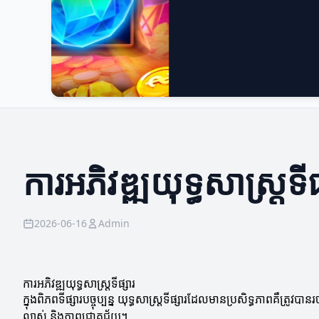
ការអភិវឌ្ឍយុទ្ធសាស្ត្រទីផ
2026-06-16
Admin
ការអភិវឌ្ឍយុទ្ធសាស្ត្រទីផ្សារ
ក្នុងពិភពទីផ្សារបច្ចុប្បន្ន យុទ្ធសាស្ត្រទីផ្សារដែលមានប្រសិទ្ធភាពគឺត្
លាស់ និងភាពជោគជ័យ។