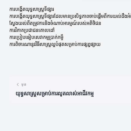
ការបង្កើតយុទ្ធសាស្ត្រទីផ្សារ
ការបង្កើតយុទ្ធសាស្ត្រទីផ្សារដែលមានប្រសិទ្ធភាពចាប់ផ្តើមពីការយល
ស្វែងយល់ពីតម្រូវការនិងចំណាប់អារម្មណ៍របស់អតិថិជន
ការវិភាគប្រជាជនគោលដៅ
ការប្រៀបធៀបសេវាកម្មប្រាក់កម្ចី
ការពិចារណានូវវិធីសាស្ត្រល្អបំផុតសម្រាប់ការផ្សព្វផ្សាយ
មុន
យុទ្ធសាស្ត្រសម្រាប់ការលូតលាស់អាជីវកម្ម