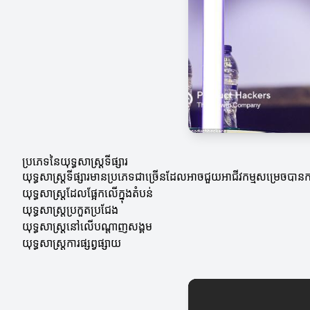
ប្រភេទនៃយុទ្ធសាស្ត្រទីផ្សារ
យុទ្ធសាស្ត្រទីផ្សារមានប្រភេទជាច្រើនដែលអាចជួយអាជីវកម្មសម្រេចបា
យុទ្ធសាស្ត្រដែលផ្អែកលើក្នុងតំបន់
យុទ្ធសាស្ត្រប្រកួតប្រជែង
យុទ្ធសាស្ត្រនៅលើបណ្តាញសង្គម
យុទ្ធសាស្ត្រការផ្សព្វផ្សាយ