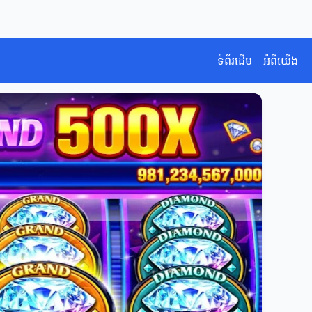
ទំព័រដើម
អំពីយើង