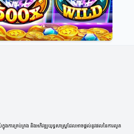
ាស់ក្នុងការគ្រប់គ្រង និងអភិវឌ្ឍយុទ្ធសាស្ត្រដែលអាចផ្តល់នូវផលនៃការលូត