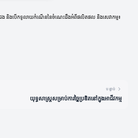
កួតប្រជែង និងបើកទូលាយកំណើននៃចំណេះដឹងអំពីផលិតផល និងសេវាកម្ម៖
បន្ទាប់
យុទ្ធសាស្ត្រសម្រាប់ការច្នៃប្រឌិតនៅក្នុងអាជីវកម្ម