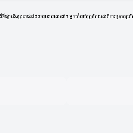
់ដឹងអំពីទីផ្សារនិងប្រជាជនដែលបានគោលដៅ។ អ្នកចាំបាច់ត្រូវតែយល់ពីការប្រ