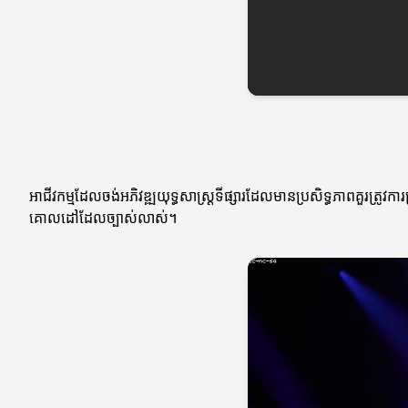
អាជីវកម្មដែលចង់អភិវឌ្ឍយុទ្ធសាស្ត្រទីផ្សារដែលមានប្រសិទ្ធភាពគួរត្រូវ
គោលដៅដែលច្បាស់លាស់។