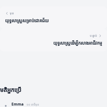
មុន
យុទ្ធសាស្ត្រ​សម្រាប់​ជោគជ័យ
បន្ទាប់
យុទ្ធសាស្ត្រ​ដើម្បី​កសាង​អាជីវកម្ម
មតិអ្នកប្រើ
Emma
១០ នាទីមុន