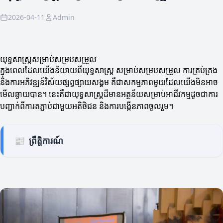
2026-04-11
Admin
យុទ្ធសាស្ត្រ​សម្រាប់​សម្របសម្រួល
ក្នុងពេលដែលយើងនិយាយពីយុទ្ធសាស្ត្រ សម្រាប់សម្របសម្រួល ការគ្រប់គ្រង
និងការអភិវឌ្ឍន៍វិស័យផ្សព្វផ្សាយសង្គម គឺជាសកម្មភាពមួយដែលយើងមិនអាច
មើលឆ្ងាយបាន។ នេះគឺជាយុទ្ធសាស្ត្រដ៏មានអត្ថន័យសម្រាប់អាជីវកម្មដូចជាការ
បញ្ជាក់ពីការតភ្ជាប់ជាមួយអតិថិជន និងការបង្កើនភាពចូលរួម។
📰
ព្រឹត្តិការណ៍