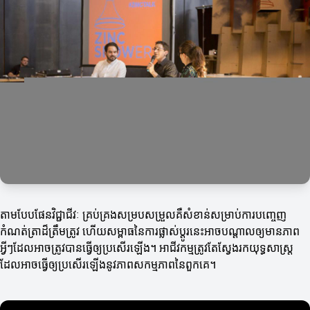
តាមបែបផែនវិជ្ជាជីវៈ គ្រប់គ្រងសម្របសម្រួលគឺសំខាន់សម្រាប់ការបញ្ចេញ
កំណត់ត្រាដ៏ត្រឹមត្រូវ ហើយសម្ពាធនៃការផ្លាស់ប្តូរនេះអាចបណ្តាលឲ្យមានភាព
អ្វីៗដែលអាចត្រូវបានធ្វើឲ្យប្រសើរឡើង។ អាជីវកម្មត្រូវតែស្វែងរកយុទ្ធសាស្ត្រ
ដែលអាចធ្វើឲ្យប្រសើរឡើងនូវភាពសកម្មភាពនៃពួកគេ។