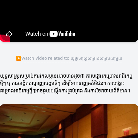
▶
Watch Video related to: យុទ្ធសាស្ត្រ​សម្រាប់​សម្របសម្រួល
យុទ្ធសាស្ត្រសម្រាប់ការកែលម្អនេះអាចមានដូចជា ការបង្ហោះគម្រោងអាជីវកម្ម
ថ្មីៗ ឬ ការបង្កើតបណ្តាញសង្គមថ្មីៗ ដើម្បីទាក់ទាញអតិថិជន។ ការបង្ហោះ
គម្រោងអាជីវកម្មថ្មីៗអាចជួយបង្កើនការគ្រប់គ្រង និងការចែកចាយព័ត៌មាន។