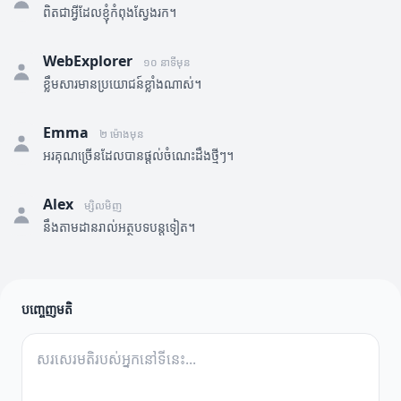
ពិតជាអ្វីដែលខ្ញុំកំពុងស្វែងរក។
WebExplorer
១០ នាទីមុន
ខ្លឹមសារមានប្រយោជន៍ខ្លាំងណាស់។
Emma
២ ម៉ោងមុន
អរគុណច្រើនដែលបានផ្តល់ចំណេះដឹងថ្មីៗ។
Alex
ម្សិលមិញ
នឹងតាមដានរាល់អត្ថបទបន្តទៀត។
បញ្ចេញមតិ