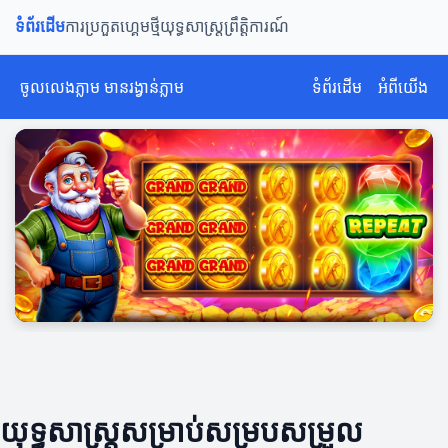
ទំព័រដើម
ការប្រកួត
ហ្គេមថ្មី
យុទ្ធសាស្ត្រ
ព្រឹត្តិការណ៍
ចូលលេងភ្លាម មានរង្វាន់ភ្លាម
ទំព័រដើម
អំពីយើង
យុទ្ធសាស្ត្រ​សម្រាប់​សម្របសម្រួល