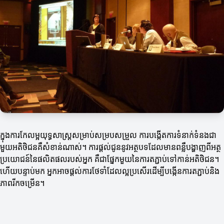
ក្នុងការកែលម្អយុទ្ធសាស្ត្រសម្រាប់សម្របសម្រួល ការបង្កើតការទំនាក់ទំនងជា
មួយអតិថិជនគឺសំខាន់ណាស់។ ការផ្តល់ជូននូវអត្ថបទដែលមានពន្លឺបង្ហាញពីអត្ថ
ប្រយោជន៍នៃផលិតផលរបស់អ្នក គឺជាផ្នែកមួយនៃការតភ្ជាប់ទៅកាន់អតិថិជន។
ហើយបន្ទាប់មក អ្នកអាចផ្តល់ការថែទាំដែលល្អប្រសើរដើម្បីបង្កើនការតភ្ជាប់និង
ភាពរីកចម្រើន។