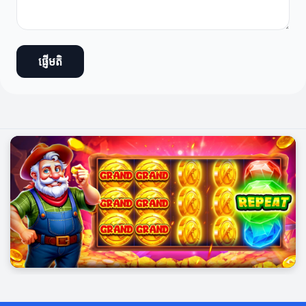
ផ្ញើមតិ