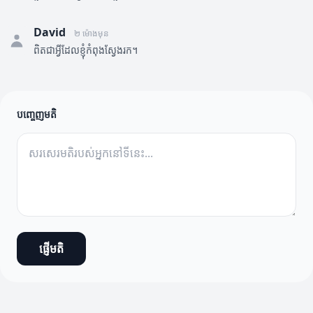
David
២ ម៉ោងមុន
ពិតជាអ្វីដែលខ្ញុំកំពុងស្វែងរក។
បញ្ចេញមតិ
ផ្ញើមតិ