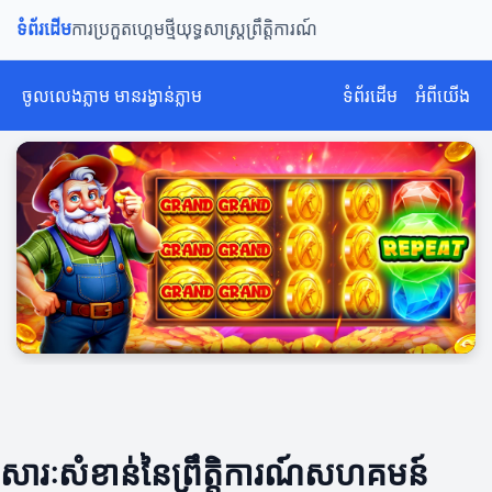
ទំព័រដើម
ការប្រកួត
ហ្គេមថ្មី
យុទ្ធសាស្ត្រ
ព្រឹត្តិការណ៍
ចូលលេងភ្លាម មានរង្វាន់ភ្លាម
ទំព័រដើម
អំពីយើង
សារៈសំខាន់នៃព្រឹត្តិការណ៍សហគមន៍