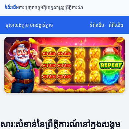
ទំព័រដើម
ការប្រកួត
ហ្គេមថ្មី
យុទ្ធសាស្ត្រ
ព្រឹត្តិការណ៍
ចូលលេងភ្លាម មានរង្វាន់ភ្លាម
ទំព័រដើម
អំពីយើង
សារៈសំខាន់នៃព្រឹត្តិការណ៍នៅក្នុងសង្គម