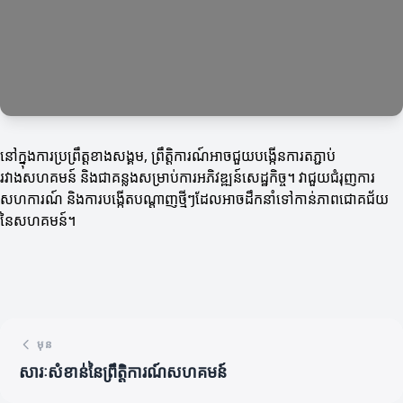
នៅក្នុងការប្រព្រឹត្តខាងសង្គម, ព្រឹត្តិការណ៍អាចជួយបង្កើនការតភ្ជាប់
រវាងសហគមន៍ និងជាគន្លងសម្រាប់ការអភិវឌ្ឍន៍សេដ្ឋកិច្ច។ វាជួយជំរុញការ
សហការណ៍ និងការបង្កើតបណ្តាញថ្មីៗដែលអាចដឹកនាំទៅកាន់ភាពជោគជ័យ
នៃសហគមន៍។
មុន
សារៈសំខាន់នៃព្រឹត្តិការណ៍សហគមន៍