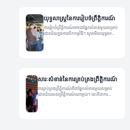
យុទ្ធសាស្ត្រនៃការរៀបចំព្រឹត្តិការណ៍
ការរៀបចំព្រឹត្តិការណ៍អាចជាផ្នែកសំខាន់មួយសម្រាប់
ជោគជ័យក្នុងការបើកកម្មវិធី។ សូមមើលយុទ្ធសាស្ត្រ
នានា។
សារៈសំខាន់នៃការគ្រប់គ្រងព្រឹត្តិការណ៍
ការគ្រប់គ្រងព្រឹត្តិការណ៍គឺជាផ្នែកសំខាន់មួយសម្រាប់
ជោគជ័យរបស់ព្រឹត្តិការណ៍ណាមួយ។ នេះគឺជាការ
ពិចារណាដែលនឹងជួយឲ្យអ្នកអាចសម្រេចបាននូវ
គោលដៅដែលបានកំណត់។