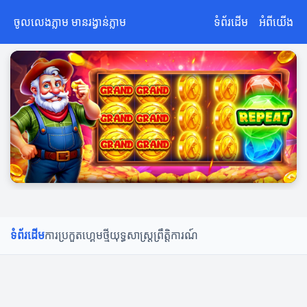
ចូលលេងភ្លាម មានរង្វាន់ភ្លាម
ទំព័រដើម
អំពីយើង
ទំព័រដើម
ការប្រកួត
ហ្គេមថ្មី
យុទ្ធសាស្ត្រ
ព្រឹត្តិការណ៍