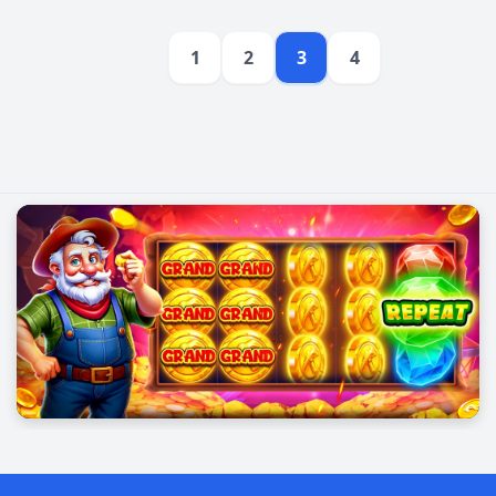
1
2
3
4